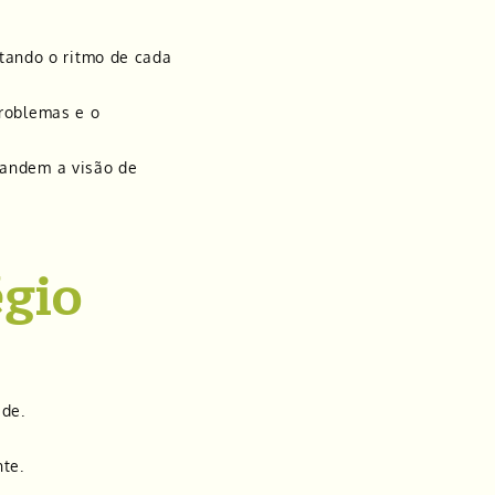
itando o ritmo de cada
roblemas e o
pandem a visão de
égio
ade.
te.