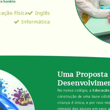
te horário
ação Física
Inglês
Informática
Uma Proposta 
Desenvolvimen
No nosso colégio, a
Educação 
construção de uma base sólid
criança é única, e por isso n
integral dos alunos em seus a