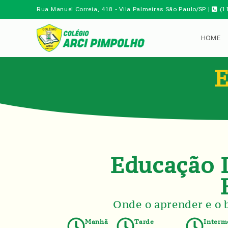
Rua Manuel Correia, 418 - Vila Palmeiras São Paulo/SP |
(1
HOME
Educação I
Onde o aprender e o 
Manhã
Tarde
Interm