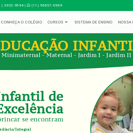
1) 3932-9594 |
(11) 96857-0969
CONHEÇA O COLÉGIO
CURSOS
SISTEMA DE ENSINO
NOSSA 
EDUCAÇÃO INFANTI
Minimaternal - Maternal - Jardim I - Jardim II
nfantil de
Excelência
brincar se encontram
ediario/Integral