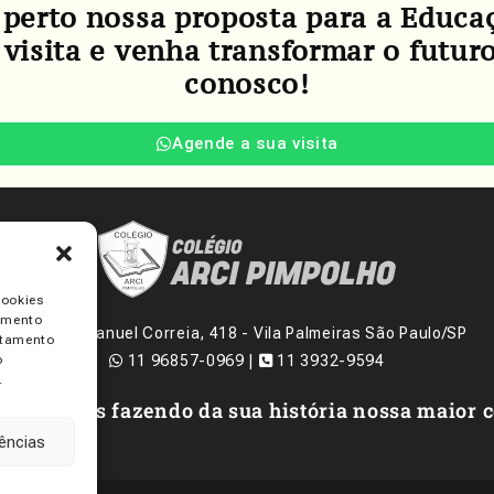
 perto nossa proposta para a Educaç
isita e venha transformar o futuro
conosco!
Agende a sua visita
cookies
timento
Rua Manuel Correia, 418 - Vila Palmeiras São Paulo/SP
rtamento
o
11 96857-0969
|
11 3932-9594
.
de 30 anos fazendo da sua história nossa maior 
rências